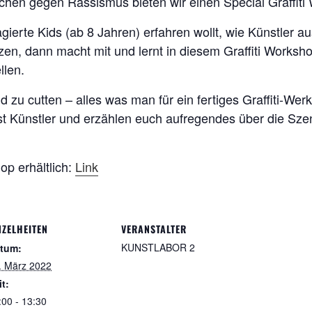
hen gegen Rassismus bieten wir einen Special Graffiti
gierte Kids (ab 8 Jahren) erfahren wollt, wie Künstler au
, dann macht mit und lernt in diesem Graffiti Workshop
llen.
nd zu cutten – alles was man für ein fertiges Graffiti-Wer
elbst Künstler und erzählen euch aufregendes über die Sz
op erhältlich:
Link
NZELHEITEN
VERANSTALTER
KUNSTLABOR 2
tum:
. März 2022
it:
:00 - 13:30