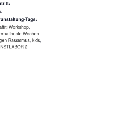
tritt:
€
ranstaltung-Tags:
affiti Workshop
,
ternationale Wochen
gen Rassismus
,
kids
,
NSTLABOR 2