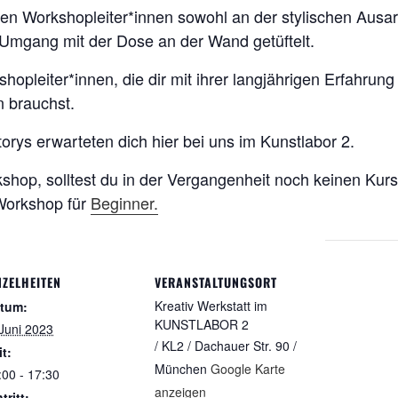
en Workshopleiter*innen sowohl an der stylischen Ausa
Umgang mit der Dose an der Wand getüftelt.
hopleiter*innen, die dir mit ihrer langjährigen Erfahrun
 brauchst.
orys erwarteten dich hier bei uns im Kunstlabor 2.
kshop, solltest du in der Vergangenheit noch keinen Ku
 Workshop für
Beginner.
NZELHEITEN
VERANSTALTUNGSORT
Kreativ Werkstatt im
tum:
KUNSTLABOR 2
 Juni 2023
/ KL2 / Dachauer Str. 90 /
it:
München
Google Karte
:00 - 17:30
anzeigen
tritt: