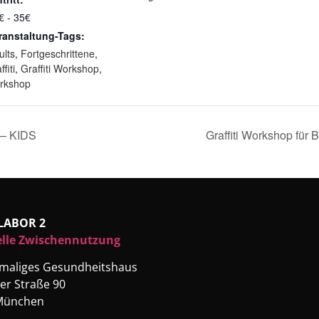
€ - 35€
ranstaltung-Tags:
ults
,
Fortgeschrittene
,
ffiti
,
Graffiti Workshop
,
rkshop
 – KIDS
Graffiti Workshop für
LABOR 2
elle Zwischennutzung
emaliges Gesundheitshaus
er Straße 90
München