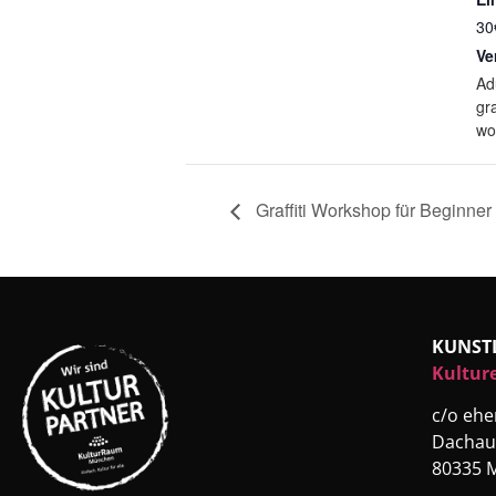
30
Ve
Ad
gra
wo
Graffiti Workshop für Beginner
KUNST
Kultur
c/o eh
Dachau
80335 