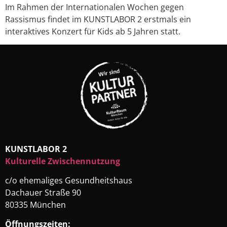
Im Rahmen der Internationalen Wochen gegen
Rassismus findet im KUNSTLABOR 2 erstmals ein
interaktives Konzert für Kids ab 5 Jahren statt.
KUNSTLABOR 2
Kulturelle Zwischennutzung
c/o ehemaliges Gesundheitshaus
Dachauer Straße 90
80335 München
Öffnungszeiten: