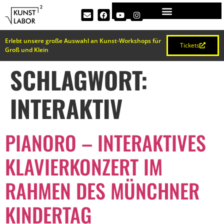
Erlebt unsere große Auswahl an Kunst-Workshops für
Tickets
Groß und Klein
SCHLAGWORT:
INTERAKTIV
PIANORO – INTERAKTIVES
KLAVIERKONZERT IM
RAHMEN DES MÜNCHNER
KINDERTAG