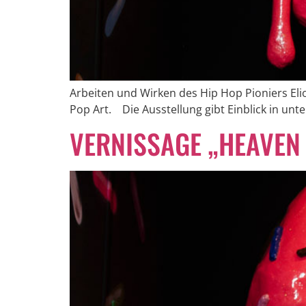
Arbeiten und Wirken des Hip Hop Pioniers El
Pop Art. Die Ausstellung gibt Einblick in unt
VERNISSAGE „HEAVEN 