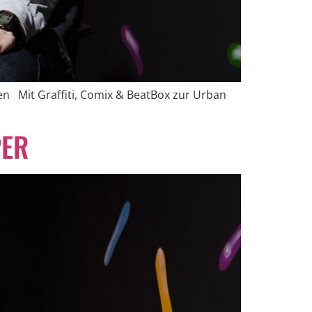
n Mit Graffiti, Comix & BeatBox zur Urban
PER