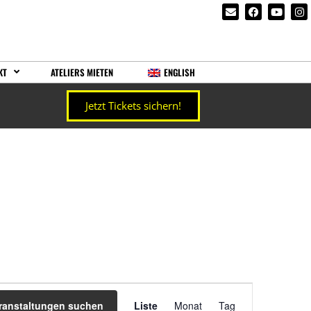
KT
ATELIERS MIETEN
ENGLISH
Jetzt Tickets sichern!
Veranstaltung
ranstaltungen suchen
Liste
Monat
Tag