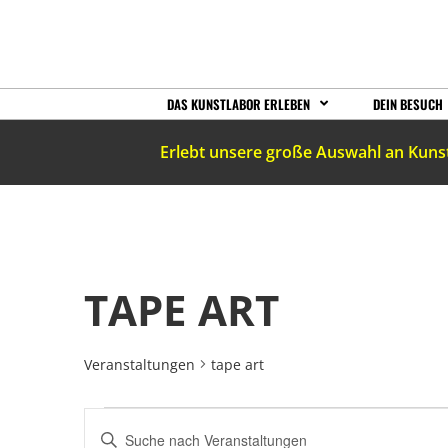
DAS KUNSTLABOR ERLEBEN
DEIN BESUCH
Erlebt unsere große Auswahl an Kuns
TAPE ART
Veranstaltungen
tape art
VERANSTALTUNGEN
Bitte
Schlüsselwort