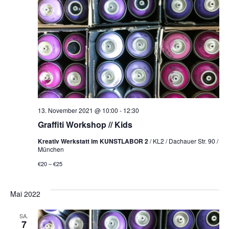
NAVI
13. November 2021 @ 10:00
-
12:30
Graffiti Workshop // Kids
Kreativ Werkstatt im KUNSTLABOR 2
/ KL2 / Dachauer Str. 90 /
München
€20 – €25
Mai 2022
SA.
7