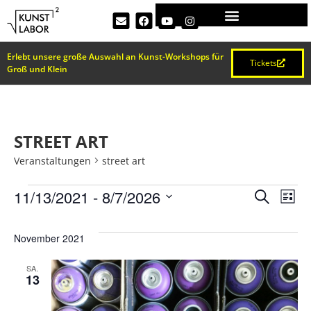
Erlebt unsere große Auswahl an Kunst-Workshops für
Tickets
Groß und Klein
STREET ART
Veranstaltungen
street art
VERA
Ve
11/13/2021
 - 
8/7/2026
Suche
Liste
Datum
An
SUCH
wählen.
November 2021
Na
UND
SA.
13
ANSI