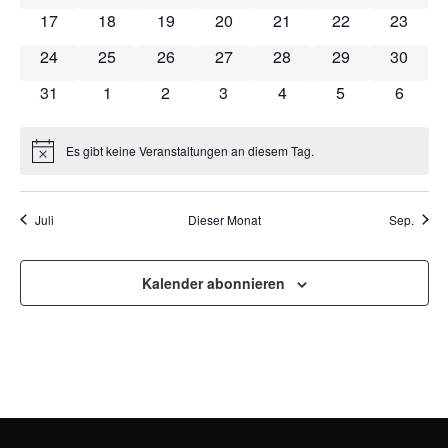
NAVI
0 Veranstaltungen
0 Veranstaltungen
0 Veranstaltungen
0 Veranstaltungen
0 Veranstaltungen
0 Veranstaltung
0 Veran
17
18
19
20
21
22
23
0 Veranstaltungen
0 Veranstaltungen
0 Veranstaltungen
0 Veranstaltungen
0 Veranstaltungen
0 Veranstaltung
0 Veran
24
25
26
27
28
29
30
0 Veranstaltungen
0 Veranstaltungen
0 Veranstaltungen
0 Veranstaltungen
0 Veranstaltungen
0 Veranstaltun
0 Veran
31
1
2
3
4
5
6
Es gibt keine Veranstaltungen an diesem Tag.
Hinweis
Juli
Dieser Monat
Sep.
Kalender abonnieren