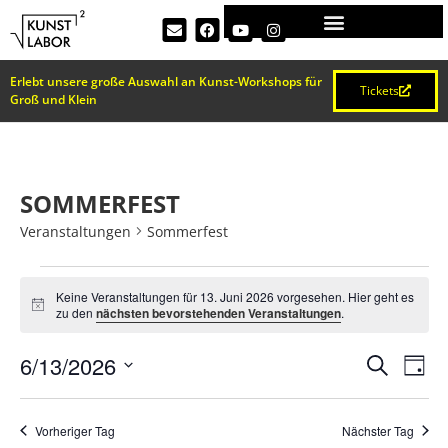
Erlebt unsere große Auswahl an Kunst-Workshops für
Tickets
Groß und Klein
SOMMERFEST
Veranstaltungen
Sommerfest
Keine Veranstaltungen für 13. Juni 2026 vorgesehen. Hier geht es
Hinweis
zu den
nächsten bevorstehenden Veranstaltungen
.
VERA
Ve
6/13/2026
Suche
Tag
Datum
An
SUCH
wählen.
Na
Vorheriger Tag
Nächster Tag