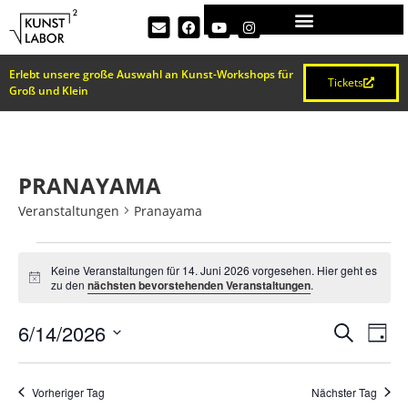
Erlebt unsere große Auswahl an Kunst-Workshops für
Tickets
Groß und Klein
PRANAYAMA
Veranstaltungen
Pranayama
Keine Veranstaltungen für 14. Juni 2026 vorgesehen. Hier geht es
Hinweis
zu den
nächsten bevorstehenden Veranstaltungen
.
VERA
Ve
6/14/2026
Suche
Tag
Datum
An
SUCH
wählen.
Na
Vorheriger Tag
Nächster Tag