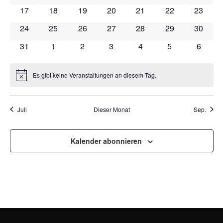
NAVI
0 Veranstaltungen
0 Veranstaltungen
0 Veranstaltungen
0 Veranstaltungen
0 Veranstaltungen
0 Veranstaltung
0 Veran
17
18
19
20
21
22
23
0 Veranstaltungen
0 Veranstaltungen
0 Veranstaltungen
0 Veranstaltungen
0 Veranstaltungen
0 Veranstaltung
0 Veran
24
25
26
27
28
29
30
0 Veranstaltungen
0 Veranstaltungen
0 Veranstaltungen
0 Veranstaltungen
0 Veranstaltungen
0 Veranstaltun
0 Veran
31
1
2
3
4
5
6
Es gibt keine Veranstaltungen an diesem Tag.
Hinweis
Juli
Dieser Monat
Sep.
Kalender abonnieren