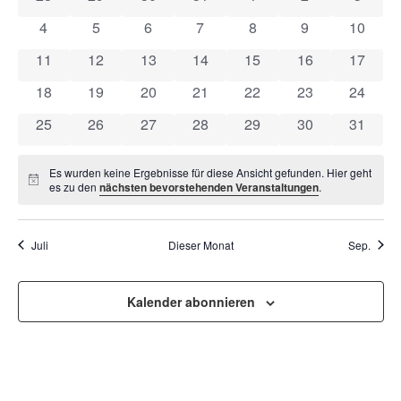
VON
UND
0 Veranstaltungen
0 Veranstaltungen
0 Veranstaltungen
0 Veranstaltungen
0 Veranstaltungen
0 Veranstaltun
0 Veran
4
5
6
7
8
9
10
VERANSTALTUNGEN
ANSI
0 Veranstaltungen
0 Veranstaltungen
0 Veranstaltungen
0 Veranstaltungen
0 Veranstaltungen
0 Veranstaltung
0 Veran
11
12
13
14
15
16
17
NAVI
0 Veranstaltungen
0 Veranstaltungen
0 Veranstaltungen
0 Veranstaltungen
0 Veranstaltungen
0 Veranstaltung
0 Veran
18
19
20
21
22
23
24
0 Veranstaltungen
0 Veranstaltungen
0 Veranstaltungen
0 Veranstaltungen
0 Veranstaltungen
0 Veranstaltung
0 Veran
25
26
27
28
29
30
31
Es wurden keine Ergebnisse für diese Ansicht gefunden. Hier geht
Hinweis
es zu den
nächsten bevorstehenden Veranstaltungen
.
Juli
Dieser Monat
Sep.
Kalender abonnieren