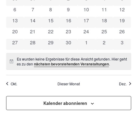
VON
UND
0 Veranstaltungen
0 Veranstaltungen
0 Veranstaltungen
0 Veranstaltungen
0 Veranstaltungen
0 Veranstaltung
0 Veran
6
7
8
9
10
11
12
VERANSTALTUNGEN
ANSI
0 Veranstaltungen
0 Veranstaltungen
0 Veranstaltungen
0 Veranstaltungen
0 Veranstaltungen
0 Veranstaltung
0 Veran
13
14
15
16
17
18
19
NAVI
0 Veranstaltungen
0 Veranstaltungen
0 Veranstaltungen
0 Veranstaltungen
0 Veranstaltungen
0 Veranstaltung
0 Veran
20
21
22
23
24
25
26
0 Veranstaltungen
0 Veranstaltungen
0 Veranstaltungen
0 Veranstaltungen
0 Veranstaltungen
0 Veranstaltun
0 Veran
27
28
29
30
1
2
3
Es wurden keine Ergebnisse für diese Ansicht gefunden. Hier geht
Hinweis
es zu den
nächsten bevorstehenden Veranstaltungen
.
Okt.
Dieser Monat
Dez.
Kalender abonnieren