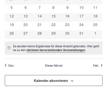
VON
UND
0 Veranstaltungen
0 Veranstaltungen
0 Veranstaltungen
0 Veranstaltungen
0 Veranstaltungen
0 Veranstaltung
0 Veran
5
6
7
8
9
10
11
VERANSTALTUNGEN
ANSI
0 Veranstaltungen
0 Veranstaltungen
0 Veranstaltungen
0 Veranstaltungen
0 Veranstaltungen
0 Veranstaltung
0 Veran
12
13
14
15
16
17
18
NAVI
0 Veranstaltungen
0 Veranstaltungen
0 Veranstaltungen
0 Veranstaltungen
0 Veranstaltungen
0 Veranstaltung
0 Veran
19
20
21
22
23
24
25
0 Veranstaltungen
0 Veranstaltungen
0 Veranstaltungen
0 Veranstaltungen
0 Veranstaltungen
0 Veranstaltung
0 Veran
26
27
28
29
30
31
1
Es wurden keine Ergebnisse für diese Ansicht gefunden. Hier geht
Hinweis
es zu den
nächsten bevorstehenden Veranstaltungen
.
Dez.
Dieser Monat
Feb.
Kalender abonnieren