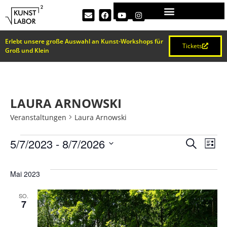
Erlebt unsere große Auswahl an Kunst-Workshops für
Tickets
Groß und Klein
LAURA ARNOWSKI
Veranstaltungen
Laura Arnowski
VERA
Ve
5/7/2023
 - 
8/7/2026
Suche
Liste
Datum
An
SUCH
wählen.
Mai 2023
Na
UND
SO.
7
ANSI