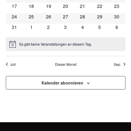
NAVI
0 Veranstaltungen
0 Veranstaltungen
0 Veranstaltungen
0 Veranstaltungen
0 Veranstaltungen
0 Veranstaltung
0 Veran
17
18
19
20
21
22
23
0 Veranstaltungen
0 Veranstaltungen
0 Veranstaltungen
0 Veranstaltungen
0 Veranstaltungen
0 Veranstaltung
0 Veran
24
25
26
27
28
29
30
0 Veranstaltungen
0 Veranstaltungen
0 Veranstaltungen
0 Veranstaltungen
0 Veranstaltungen
0 Veranstaltun
0 Veran
31
1
2
3
4
5
6
Es gibt keine Veranstaltungen an diesem Tag.
Hinweis
Juli
Dieser Monat
Sep.
Kalender abonnieren