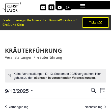
Erlebt unsere große Auswahl an Kunst-Workshops für
Tickets
Groß und Klein
KRÄUTERFÜHRUNG
Veranstaltungen
kräuterführung
Keine Veranstaltungen für 13. September 2025 vorgesehen. Hier
Hinweis
geht es zu den
nächsten bevorstehenden Veranstaltungen
.
VERA
Ve
9/13/2025
Suche
Tag
Datum
An
SUCH
wählen.
Na
Vorheriger Tag
Nächster Tag