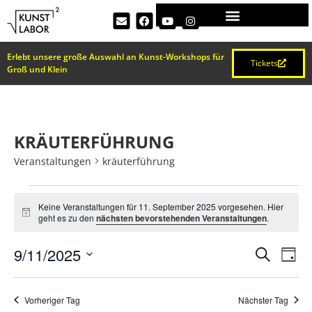
Erlebt unsere große Auswahl an Kunst-Workshops für
Tickets
Groß und Klein
KRÄUTERFÜHRUNG
Veranstaltungen
kräuterführung
Keine Veranstaltungen für 11. September 2025 vorgesehen. Hier
Hinweis
geht es zu den
nächsten bevorstehenden Veranstaltungen
.
VERA
Ve
9/11/2025
Suche
Tag
Datum
An
SUCH
wählen.
Na
Vorheriger Tag
Nächster Tag