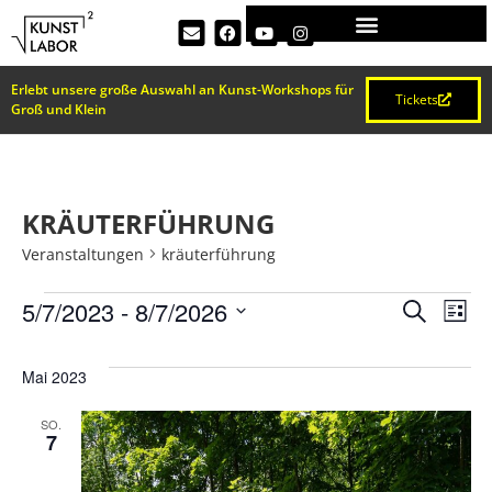
Erlebt unsere große Auswahl an Kunst-Workshops für
Tickets
Groß und Klein
KRÄUTERFÜHRUNG
Veranstaltungen
kräuterführung
VERA
Ve
5/7/2023
 - 
8/7/2026
Suche
Liste
Datum
An
SUCH
wählen.
Mai 2023
Na
UND
SO.
7
ANSI