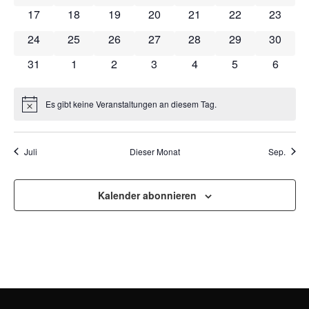
NAVI
0 Veranstaltungen
0 Veranstaltungen
0 Veranstaltungen
0 Veranstaltungen
0 Veranstaltungen
0 Veranstaltung
0 Veran
17
18
19
20
21
22
23
0 Veranstaltungen
0 Veranstaltungen
0 Veranstaltungen
0 Veranstaltungen
0 Veranstaltungen
0 Veranstaltung
0 Veran
24
25
26
27
28
29
30
0 Veranstaltungen
0 Veranstaltungen
0 Veranstaltungen
0 Veranstaltungen
0 Veranstaltungen
0 Veranstaltun
0 Veran
31
1
2
3
4
5
6
Es gibt keine Veranstaltungen an diesem Tag.
Hinweis
Juli
Dieser Monat
Sep.
Kalender abonnieren