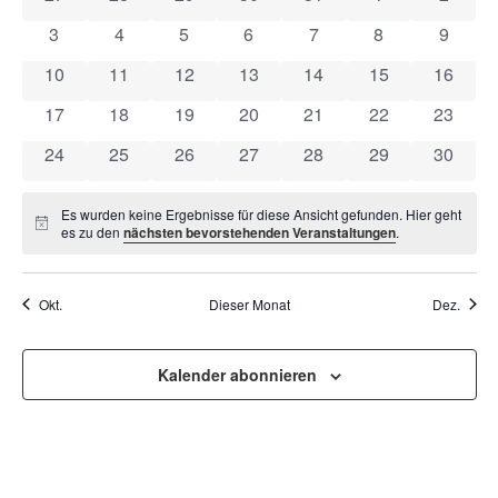
VON
UND
0 Veranstaltungen
0 Veranstaltungen
0 Veranstaltungen
0 Veranstaltungen
0 Veranstaltungen
0 Veranstaltun
0 Veran
3
4
5
6
7
8
9
VERANSTALTUNGEN
ANSI
0 Veranstaltungen
0 Veranstaltungen
0 Veranstaltungen
0 Veranstaltungen
0 Veranstaltungen
0 Veranstaltung
0 Veran
10
11
12
13
14
15
16
NAVI
0 Veranstaltungen
0 Veranstaltungen
0 Veranstaltungen
0 Veranstaltungen
0 Veranstaltungen
0 Veranstaltung
0 Veran
17
18
19
20
21
22
23
0 Veranstaltungen
0 Veranstaltungen
0 Veranstaltungen
0 Veranstaltungen
0 Veranstaltungen
0 Veranstaltung
0 Veran
24
25
26
27
28
29
30
Es wurden keine Ergebnisse für diese Ansicht gefunden. Hier geht
Hinweis
es zu den
nächsten bevorstehenden Veranstaltungen
.
Okt.
Dieser Monat
Dez.
Kalender abonnieren