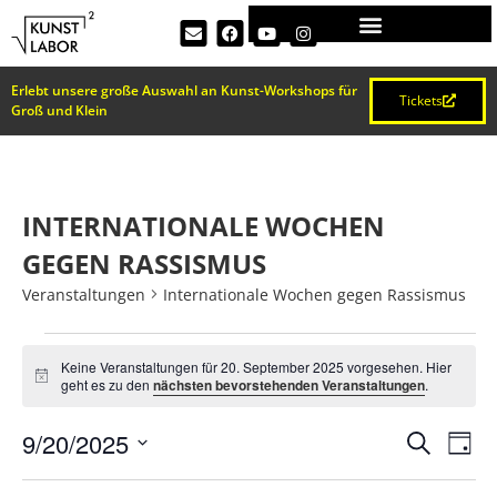
Erlebt unsere große Auswahl an Kunst-Workshops für
Tickets
Groß und Klein
INTERNATIONALE WOCHEN
GEGEN RASSISMUS
Veranstaltungen
Internationale Wochen gegen Rassismus
Keine Veranstaltungen für 20. September 2025 vorgesehen. Hier
Hinweis
geht es zu den
nächsten bevorstehenden Veranstaltungen
.
VERA
Ve
9/20/2025
Suche
Tag
Datum
An
wählen.