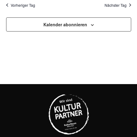
SUCH
Na
Vorheriger Tag
Nächster Tag
UND
Kalender abonnieren
ANSI
NAVI