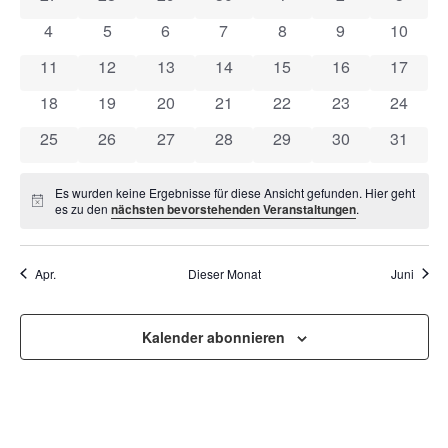
VON
UND
0 Veranstaltungen
0 Veranstaltungen
0 Veranstaltungen
0 Veranstaltungen
0 Veranstaltungen
0 Veranstaltun
0 Veran
4
5
6
7
8
9
10
VERANSTALTUNGEN
ANSI
0 Veranstaltungen
0 Veranstaltungen
0 Veranstaltungen
0 Veranstaltungen
0 Veranstaltungen
0 Veranstaltung
0 Veran
11
12
13
14
15
16
17
NAVI
0 Veranstaltungen
0 Veranstaltungen
0 Veranstaltungen
0 Veranstaltungen
0 Veranstaltungen
0 Veranstaltung
0 Veran
18
19
20
21
22
23
24
0 Veranstaltungen
0 Veranstaltungen
0 Veranstaltungen
0 Veranstaltungen
0 Veranstaltungen
0 Veranstaltung
0 Veran
25
26
27
28
29
30
31
Es wurden keine Ergebnisse für diese Ansicht gefunden. Hier geht
Hinweis
es zu den
nächsten bevorstehenden Veranstaltungen
.
Apr.
Dieser Monat
Juni
Kalender abonnieren