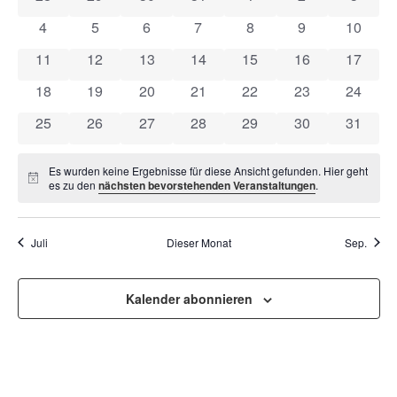
VON
UND
0 Veranstaltungen
0 Veranstaltungen
0 Veranstaltungen
0 Veranstaltungen
0 Veranstaltungen
0 Veranstaltun
0 Veran
4
5
6
7
8
9
10
VERANSTALTUNGEN
ANSI
0 Veranstaltungen
0 Veranstaltungen
0 Veranstaltungen
0 Veranstaltungen
0 Veranstaltungen
0 Veranstaltung
0 Veran
11
12
13
14
15
16
17
NAVI
0 Veranstaltungen
0 Veranstaltungen
0 Veranstaltungen
0 Veranstaltungen
0 Veranstaltungen
0 Veranstaltung
0 Veran
18
19
20
21
22
23
24
0 Veranstaltungen
0 Veranstaltungen
0 Veranstaltungen
0 Veranstaltungen
0 Veranstaltungen
0 Veranstaltung
0 Veran
25
26
27
28
29
30
31
Es wurden keine Ergebnisse für diese Ansicht gefunden. Hier geht
Hinweis
es zu den
nächsten bevorstehenden Veranstaltungen
.
Juli
Dieser Monat
Sep.
Kalender abonnieren