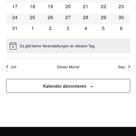
NAVI
0 Veranstaltungen
0 Veranstaltungen
0 Veranstaltungen
0 Veranstaltungen
0 Veranstaltungen
0 Veranstaltung
0 Veran
17
18
19
20
21
22
23
0 Veranstaltungen
0 Veranstaltungen
0 Veranstaltungen
0 Veranstaltungen
0 Veranstaltungen
0 Veranstaltung
0 Veran
24
25
26
27
28
29
30
0 Veranstaltungen
0 Veranstaltungen
0 Veranstaltungen
0 Veranstaltungen
0 Veranstaltungen
0 Veranstaltun
0 Veran
31
1
2
3
4
5
6
Es gibt keine Veranstaltungen an diesem Tag.
Hinweis
Juli
Dieser Monat
Sep.
Kalender abonnieren