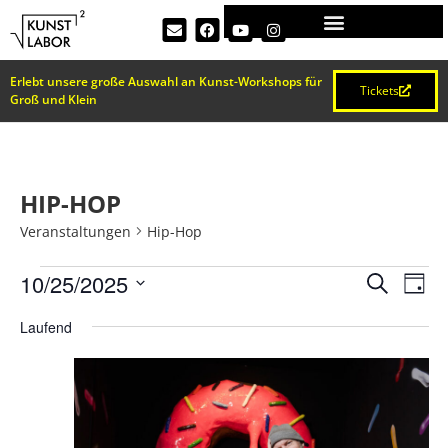
Erlebt unsere große Auswahl an Kunst-Workshops für
Tickets
Groß und Klein
HIP-HOP
Veranstaltungen
Hip-Hop
VERA
Ve
10/25/2025
Suche
Tag
Datum
An
SUCH
wählen.
Laufend
Na
UND
ANSI