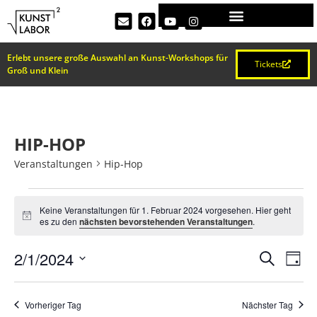
Erlebt unsere große Auswahl an Kunst-Workshops für
Tickets
Groß und Klein
HIP-HOP
Veranstaltungen
Hip-Hop
Keine Veranstaltungen für 1. Februar 2024 vorgesehen. Hier geht
Hinweis
es zu den
nächsten bevorstehenden Veranstaltungen
.
VERA
Ve
2/1/2024
Suche
Tag
Datum
An
SUCH
wählen.
Na
Vorheriger Tag
Nächster Tag