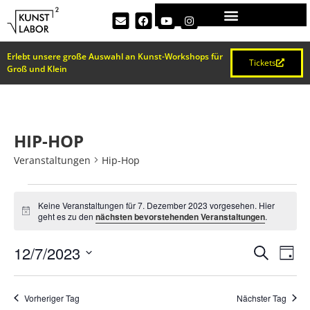
Erlebt unsere große Auswahl an Kunst-Workshops für
Tickets
Groß und Klein
HIP-HOP
Veranstaltungen
Hip-Hop
Keine Veranstaltungen für 7. Dezember 2023 vorgesehen. Hier
Hinweis
geht es zu den
nächsten bevorstehenden Veranstaltungen
.
VERA
Ve
12/7/2023
Suche
Tag
Datum
An
SUCH
wählen.
Na
Vorheriger Tag
Nächster Tag