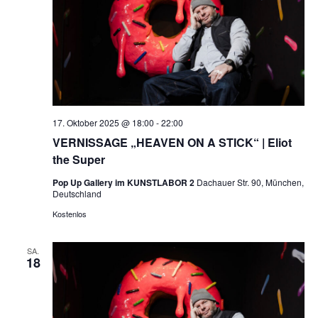
NAVI
17. Oktober 2025 @ 18:00
-
22:00
VERNISSAGE „HEAVEN ON A STICK“ | Eliot
the Super
Pop Up Gallery im KUNSTLABOR 2
Dachauer Str. 90, München,
Deutschland
Kostenlos
SA.
18