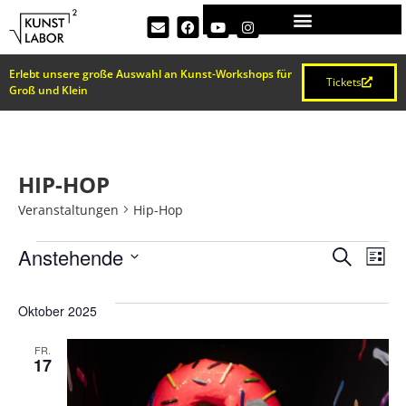
Erlebt unsere große Auswahl an Kunst-Workshops für
Tickets
Groß und Klein
HIP-HOP
Veranstaltungen
Hip-Hop
VERA
Ve
Anstehende
Suche
Liste
Datum
An
SUCH
wählen.
Oktober 2025
Na
UND
FR.
17
ANSI