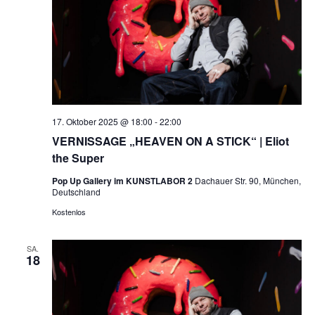
NAVI
17. Oktober 2025 @ 18:00
-
22:00
VERNISSAGE „HEAVEN ON A STICK“ | Eliot
the Super
Pop Up Gallery im KUNSTLABOR 2
Dachauer Str. 90, München,
Deutschland
Kostenlos
SA.
18