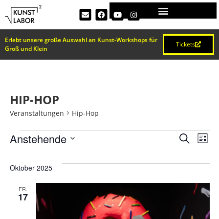
Erlebt unsere große Auswahl an Kunst-Workshops für
Tickets
Groß und Klein
HIP-HOP
Veranstaltungen
Hip-Hop
VERA
Ve
Anstehende
Suche
Liste
Datum
An
SUCH
wählen.
Oktober 2025
Na
UND
FR.
17
ANSI