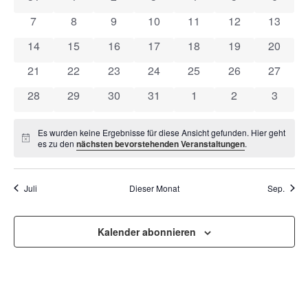
VON
UND
0 Veranstaltungen
0 Veranstaltungen
0 Veranstaltungen
0 Veranstaltungen
0 Veranstaltungen
0 Veranstaltung
0 Veran
7
8
9
10
11
12
13
VERANSTALTUNGEN
ANSI
0 Veranstaltungen
0 Veranstaltungen
0 Veranstaltungen
0 Veranstaltungen
0 Veranstaltungen
0 Veranstaltung
0 Veran
14
15
16
17
18
19
20
NAVI
0 Veranstaltungen
0 Veranstaltungen
0 Veranstaltungen
0 Veranstaltungen
0 Veranstaltungen
0 Veranstaltung
0 Veran
21
22
23
24
25
26
27
0 Veranstaltungen
0 Veranstaltungen
0 Veranstaltungen
0 Veranstaltungen
0 Veranstaltungen
0 Veranstaltun
0 Veran
28
29
30
31
1
2
3
Es wurden keine Ergebnisse für diese Ansicht gefunden. Hier geht
Hinweis
es zu den
nächsten bevorstehenden Veranstaltungen
.
Juli
Dieser Monat
Sep.
Kalender abonnieren