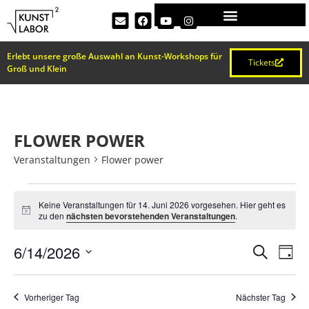
Erlebt unsere große Auswahl an Kunst-Workshops für
Tickets
Groß und Klein
FLOWER POWER
Veranstaltungen
Flower power
Keine Veranstaltungen für 14. Juni 2026 vorgesehen. Hier geht es
Hinweis
zu den
nächsten bevorstehenden Veranstaltungen
.
VERA
Ve
6/14/2026
Suche
Tag
Datum
An
SUCH
wählen.
Na
Vorheriger Tag
Nächster Tag