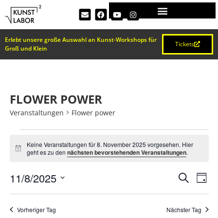
Erlebt unsere große Auswahl an Kunst-Workshops für
Tickets
Groß und Klein
FLOWER POWER
Veranstaltungen
Flower power
Keine Veranstaltungen für 8. November 2025 vorgesehen. Hier
Hinweis
geht es zu den
nächsten bevorstehenden Veranstaltungen
.
VERA
Ve
11/8/2025
Suche
Tag
Datum
An
SUCH
wählen.
Na
Vorheriger Tag
Nächster Tag