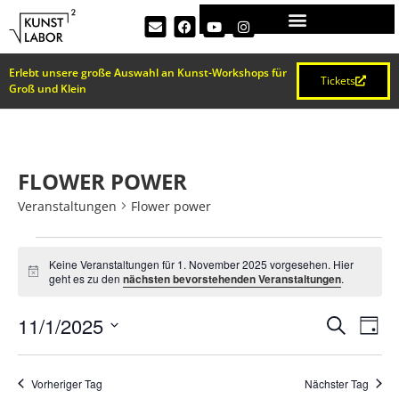
Erlebt unsere große Auswahl an Kunst-Workshops für
Tickets
Groß und Klein
FLOWER POWER
Veranstaltungen
Flower power
Keine Veranstaltungen für 1. November 2025 vorgesehen. Hier
Hinweis
geht es zu den
nächsten bevorstehenden Veranstaltungen
.
VERA
Ve
11/1/2025
Suche
Tag
Datum
An
SUCH
wählen.
Na
Vorheriger Tag
Nächster Tag