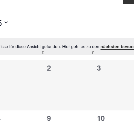
5
sse für diese Ansicht gefunden. Hier geht es zu den
nächsten bevor
Hinweis
D
F
0
0
0
1
2
3
n,
eranstaltungen,
Veranstaltungen,
Veranstalt
0
0
0
8
9
10
n,
eranstaltungen,
Veranstaltungen,
Veranstalt