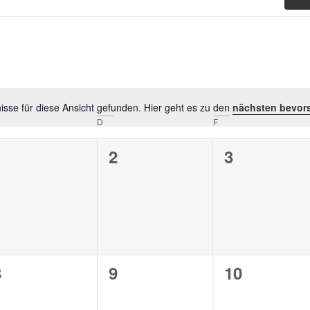
sse für diese Ansicht gefunden. Hier geht es zu den
nächsten bevor
Hinweis
D
F
0
0
0
1
2
3
n,
eranstaltungen,
Veranstaltungen,
Veranstalt
0
0
0
8
9
10
n,
eranstaltungen,
Veranstaltungen,
Veranstalt