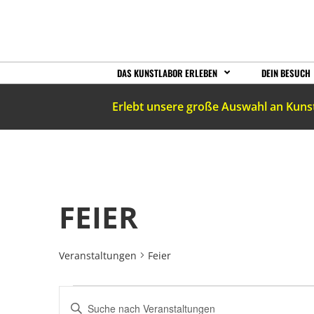
DAS KUNSTLABOR ERLEBEN
DEIN BESUCH
Erlebt unsere große Auswahl an Kuns
FEIER
Veranstaltungen
Feier
VERANSTALTUNGEN
Bitte
Schlüsselwort