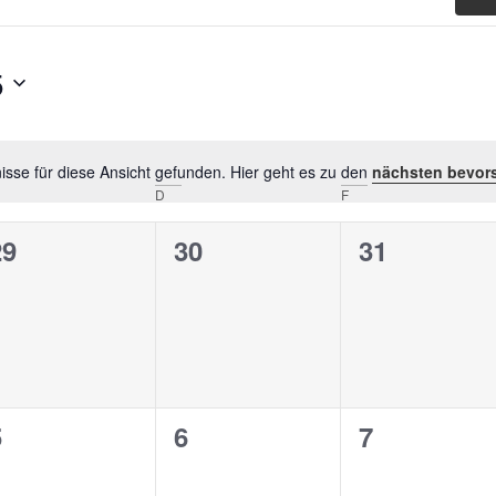
5
sse für diese Ansicht gefunden. Hier geht es zu den
nächsten bevor
Hinweis
D
F
0
0
0
29
30
31
n,
eranstaltungen,
Veranstaltungen,
Veranstalt
0
0
0
5
6
7
n,
eranstaltungen,
Veranstaltungen,
Veranstalt