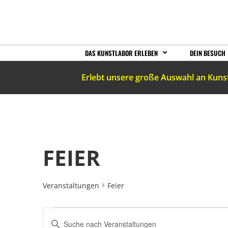
DAS KUNSTLABOR ERLEBEN
DEIN BESUCH
Erlebt unsere große Auswahl an Kuns
FEIER
Veranstaltungen
Feier
VERANSTALTUNGEN
Bitte
Schlüsselwort