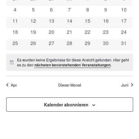
VON
UND
0 Veranstaltungen
0 Veranstaltungen
0 Veranstaltungen
0 Veranstaltungen
0 Veranstaltungen
0 Veranstaltun
0 Veran
4
5
6
7
8
9
10
VERANSTALTUNGEN
ANSI
0 Veranstaltungen
0 Veranstaltungen
0 Veranstaltungen
0 Veranstaltungen
0 Veranstaltungen
0 Veranstaltung
0 Veran
11
12
13
14
15
16
17
NAVI
0 Veranstaltungen
0 Veranstaltungen
0 Veranstaltungen
0 Veranstaltungen
0 Veranstaltungen
0 Veranstaltung
0 Veran
18
19
20
21
22
23
24
0 Veranstaltungen
0 Veranstaltungen
0 Veranstaltungen
0 Veranstaltungen
0 Veranstaltungen
0 Veranstaltung
0 Veran
25
26
27
28
29
30
31
Es wurden keine Ergebnisse für diese Ansicht gefunden. Hier geht
Hinweis
es zu den
nächsten bevorstehenden Veranstaltungen
.
Apr.
Dieser Monat
Juni
Kalender abonnieren