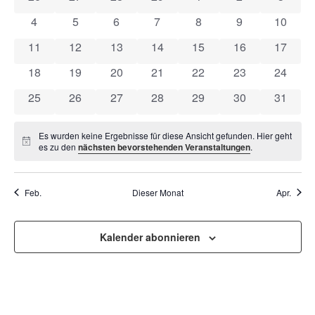
VON
UND
0 Veranstaltungen
0 Veranstaltungen
0 Veranstaltungen
0 Veranstaltungen
0 Veranstaltungen
0 Veranstaltun
0 Veran
4
5
6
7
8
9
10
VERANSTALTUNGEN
ANSI
0 Veranstaltungen
0 Veranstaltungen
0 Veranstaltungen
0 Veranstaltungen
0 Veranstaltungen
0 Veranstaltung
0 Veran
11
12
13
14
15
16
17
NAVI
0 Veranstaltungen
0 Veranstaltungen
0 Veranstaltungen
0 Veranstaltungen
0 Veranstaltungen
0 Veranstaltung
0 Veran
18
19
20
21
22
23
24
0 Veranstaltungen
0 Veranstaltungen
0 Veranstaltungen
0 Veranstaltungen
0 Veranstaltungen
0 Veranstaltung
0 Veran
25
26
27
28
29
30
31
Es wurden keine Ergebnisse für diese Ansicht gefunden. Hier geht
Hinweis
es zu den
nächsten bevorstehenden Veranstaltungen
.
Feb.
Dieser Monat
Apr.
Kalender abonnieren