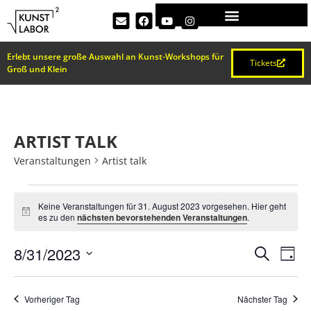
Erlebt unsere große Auswahl an Kunst-Workshops für
Tickets
Groß und Klein
ARTIST TALK
Veranstaltungen
Artist talk
Keine Veranstaltungen für 31. August 2023 vorgesehen. Hier geht
Hinweis
es zu den
nächsten bevorstehenden Veranstaltungen
.
VERA
Ve
8/31/2023
Suche
Tag
Datum
An
SUCH
wählen.
Na
Vorheriger Tag
Nächster Tag