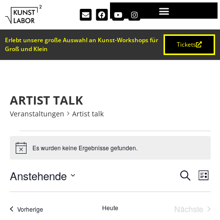
Erlebt unsere große Auswahl an Kunst-Workshops für
Tickets
Groß und Klein
ARTIST TALK
Veranstaltungen
Artist talk
Es wurden keine Ergebnisse gefunden.
Hinweis
VERA
Ve
Anstehende
Suche
Liste
Datum
An
SUCH
wählen.
Na
Vera
Heute
Nächste
Veranstaltungen
Vorherige