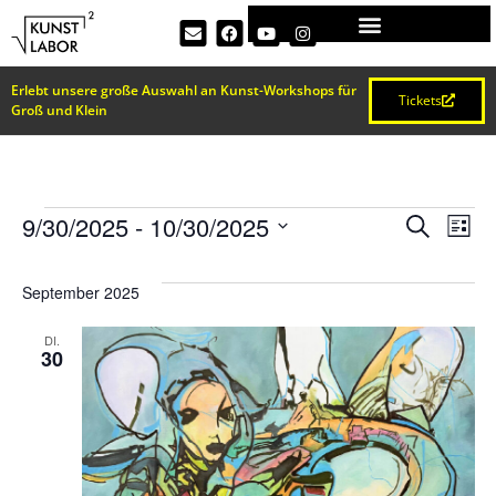
Erlebt unsere große Auswahl an Kunst-Workshops für
Tickets
Groß und Klein
VERA
Ve
9/30/2025
 - 
10/30/2025
Suche
Liste
Datum
An
SUCH
wählen.
September 2025
Na
UND
DI.
30
ANSI
NAVI