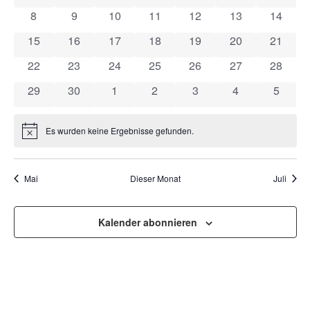
VON
UND
0 Veranstaltungen
0 Veranstaltungen
0 Veranstaltungen
0 Veranstaltungen
0 Veranstaltungen
0 Veranstaltung
0 Veran
8
9
10
11
12
13
14
VERANSTALTUNGEN
ANSI
0 Veranstaltungen
0 Veranstaltungen
0 Veranstaltungen
0 Veranstaltungen
0 Veranstaltungen
0 Veranstaltung
0 Veran
15
16
17
18
19
20
21
NAVI
0 Veranstaltungen
0 Veranstaltungen
0 Veranstaltungen
0 Veranstaltungen
0 Veranstaltungen
0 Veranstaltung
0 Veran
22
23
24
25
26
27
28
0 Veranstaltungen
0 Veranstaltungen
0 Veranstaltungen
0 Veranstaltungen
0 Veranstaltungen
0 Veranstaltun
0 Veran
29
30
1
2
3
4
5
Es wurden keine Ergebnisse gefunden.
Hinweis
Mai
Dieser Monat
Juli
Kalender abonnieren