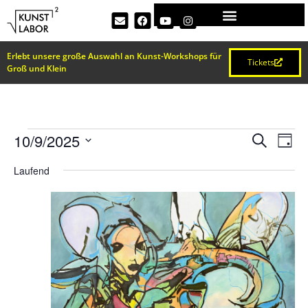
Erlebt unsere große Auswahl an Kunst-Workshops für
Tickets
Groß und Klein
VERA
Ve
10/9/2025
Suche
Tag
Datum
An
SUCH
wählen.
Laufend
Na
UND
ANSI
NAVI