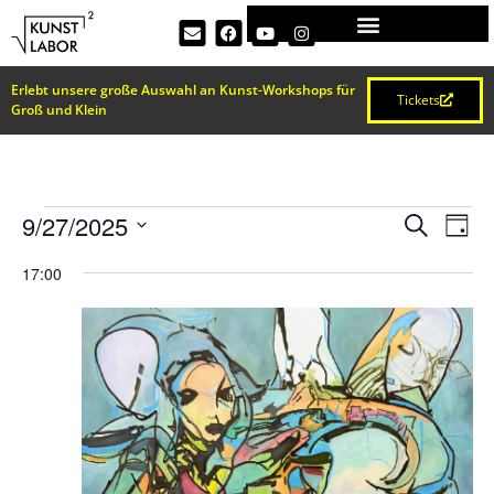
Erlebt unsere große Auswahl an Kunst-Workshops für
Tickets
Groß und Klein
VERA
Ve
9/27/2025
Suche
Tag
Datum
An
SUCH
wählen.
17:00
Na
UND
ANSI
NAVI