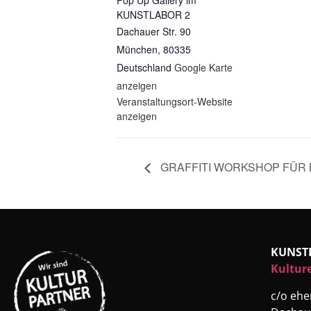
Pop Up Gallery im
KUNSTLABOR 2
Dachauer Str. 90
München
,
80335
Deutschland
Google Karte
anzeigen
Veranstaltungsort-Website
anzeigen
GRAFFITI WORKSHOP FÜR 
KUNST
Kultur
c/o eh