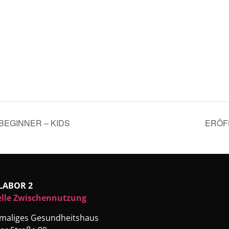
BEGINNER – KIDS
ERÖF
LABOR 2
elle Zwischennutzung
emaliges Gesundheitshaus