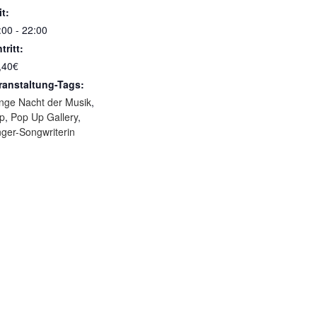
it:
:00 - 22:00
tritt:
,40€
ranstaltung-Tags:
nge Nacht der Musik
,
p
,
Pop Up Gallery
,
nger-Songwriterin