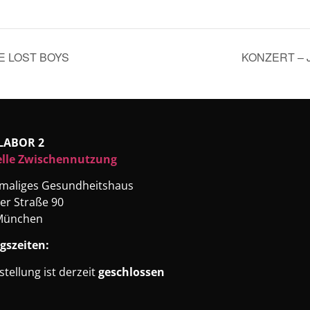
E LOST BOYS
KONZERT – J
LABOR 2
elle Zwischennutzung
emaliges Gesundheitshaus
er Straße 90
München
gszeiten:
stellung ist derzeit
geschlossen