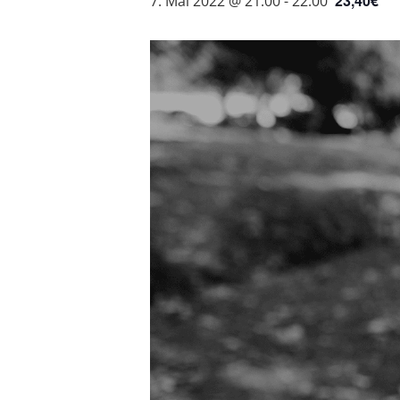
23,40€
7. Mai 2022 @ 21:00
-
22:00