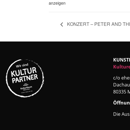
anzeigen
KONZERT – PETER AND TH
KUNST
Kultur
c/o eh
Dachau
80335 
Öffnun
Die Aus