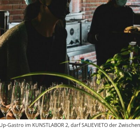
Pop-Up-Gastro im KUNSTLABOR 2, darf SALIEVIETO der Zwisc