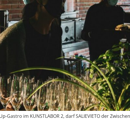
Pop-Up-Gastro im KUNSTLABOR 2, darf SALIEVIETO der Zwisc