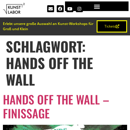
Erlebt unsere große Auswahl an Kunst-Workshops für
Tickets
Groß und Klein
SCHLAGWORT:
HANDS OFF THE
WALL
HANDS OFF THE WALL –
FINISSAGE