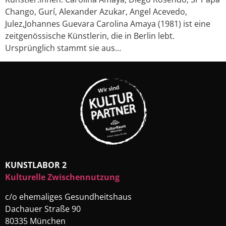
Chango, Gurí, Alexander Azukar, Angel Acevedo,
Julez,Johannes Guevara Carolina Amaya (1981) ist eine
zeitgenössische Künstlerin, die in Berlin lebt.
Ursprünglich stammt sie aus…
KUNSTLABOR 2
Kulturelle Zwischennutzung
c/o ehemaliges Gesundheitshaus
Dachauer Straße 90
80335 München